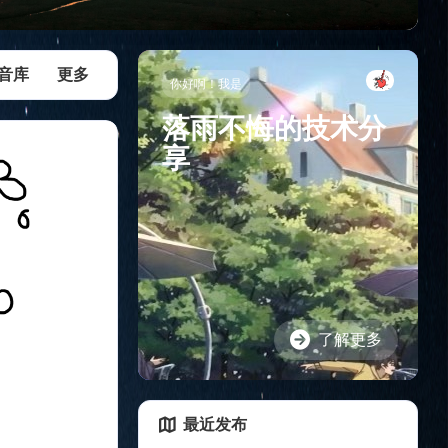
音库
任务助手
更多
utools插件
docker
默认分类
你好啊！我是
落雨不悔的技术分
享
了解更多
最近发布