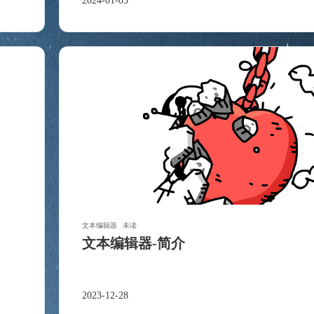
寻找感兴趣的领域
2024-01-05
6
3
2
知识库
更新日志
版本更新
docker
1
3
es-client
教程
五月 2025
二月 2025
2
1
篇
篇
八月 2024
七月 2024
文本编辑器
未读
3
2
篇
篇
文本编辑器-简介
三月 2024
二月 2024
1
2
篇
篇
2023-12-28