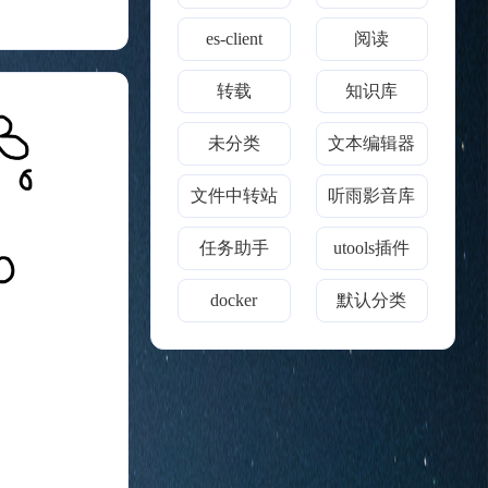
es-client
阅读
1
1
0
1
0
树莓派
美团技术博客
转载
Halo
转载
知识库
未分类
文本编辑器
文件中转站
听雨影音库
任务助手
utools插件
十月 2024
九月 2024
4
1
篇
篇
docker
默认分类
六月 2024
四月 2024
4
2
篇
篇
一月 2024
十二月 2023
2
2
篇
篇