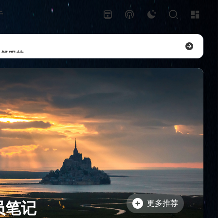
于
是舒服的
荐
知识库 - 笔记会员
知识库-代码运行
荐
更多推荐
员笔记
feed教程-示例：RSS源
feed-hub教程：内容规则