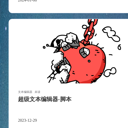
最近评论
2024-01-08
stonewu
能否增加其他主流AI?
文本编辑器
未读
超级文本编辑器-脚本
2023-12-29