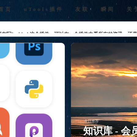
首页
uTools插件
友联
瞬间
关
在写feed-hub这个插件，可以在一个插件中看所有的资讯，还
荐
荐
知识库 - 待办会员
荐
荐
今日推荐
知识库 - 会
feed教程-示例：丁香医生